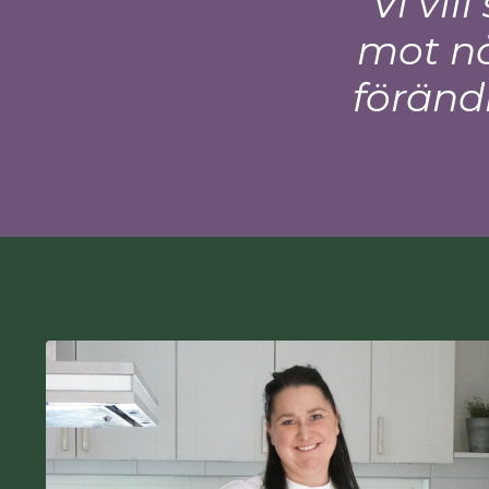
Vi vil
mot nå
förändr