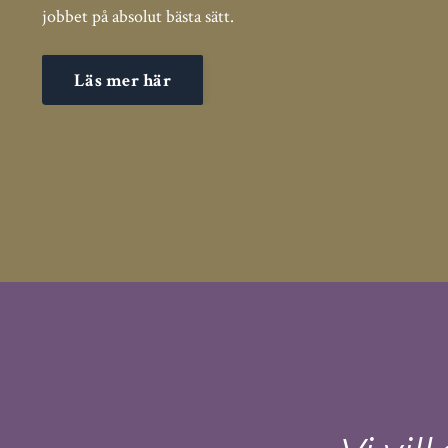
jobbet på absolut bästa sätt.
Läs mer här