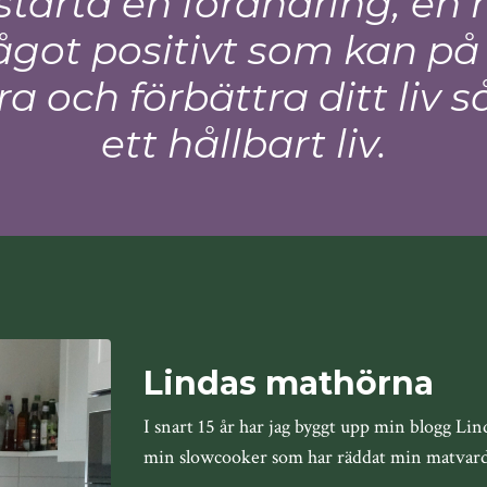
l starta en förändring, en 
got positivt som kan på
a och förbättra ditt liv s
ett hållbart liv.
Lindas mathörna
I snart 15 år har jag byggt upp min blogg Lin
min slowcooker som har räddat min matvar