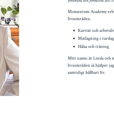
förändra och förbättra ditt liv
Momentum Academy erbju
livsområden.
Karriär och arbetsli
Matlagning i varda
Hälsa och träning
Mitt namn är Linda och m
livsområden så hjälper jag
samtidigt hållbart liv.