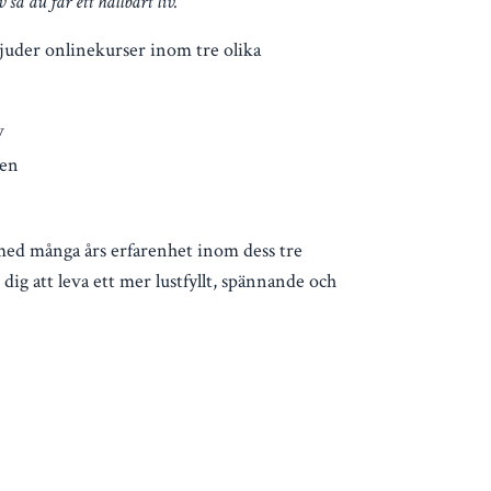
 så du får ett hållbart liv.
der onlinekurser inom tre olika
v
gen
ed många års erfarenhet inom dess tre
 dig att leva ett mer lustfyllt, spännande och