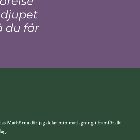
rörelse
 djupet
å du får
das Mathörna där jag delar min matlagning i framförallt
dag.